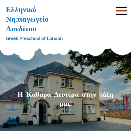
Skip
Ελληνικό
to
Νηπιαγωγείο
content
Λονδίνου
Greek Preschool of London
Η Καθαρά Δευτέρα στην τάξη
μας!