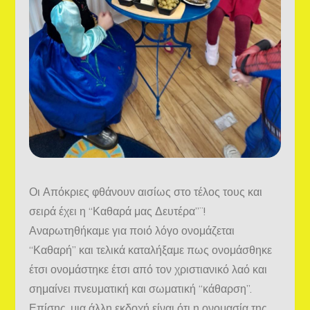
Οι Απόκριες φθάνουν αισίως στο τέλος τους και
σειρά έχει η “Καθαρά μας Δευτέρα”¨!
Αναρωτηθήκαμε για ποιό λόγο ονομάζεται
“Καθαρή” και τελικά καταλήξαμε πως ονομάσθηκε
έτσι ονομάστηκε έτσι από τον χριστιανικό λαό και
σημαίνει πνευματική και σωματική “κάθαρση”.
Επίσης, μια άλλη εκδοχή είναι ότι η ονομασία της