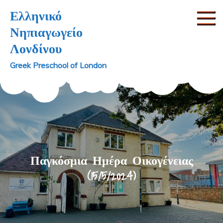
Skip
Ελληνικό
to
Νηπιαγωγείο
content
Λονδίνου
Greek Preschool of London
Παγκόσμια Ημέρα Οικογένειας
(15/5/2024)