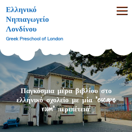
Skip
Ελληνικό
to
Νηπιαγωγείο
content
Λονδίνου
Greek Preschool of London
Παγκόσμια μέρα βιβλίου στο
ελληνικό σχολείο με μία “escape
room” περιπέτεια!