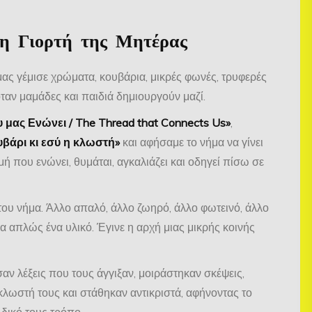
τη Γιορτή της Μητέρας
 μας γέμισε χρώματα, κουβάρια, μικρές φωνές, τρυφερές
όταν μαμάδες και παιδιά δημιουργούν μαζί.
 μας Ενώνει / The Thread that Connects Us»
,
υβάρι κι εσύ η κλωστή»
και αφήσαμε το νήμα να γίνει
μή που ενώνει, θυμάται, αγκαλιάζει και οδηγεί πίσω σε
 του νήμα. Άλλο απαλό, άλλο ζωηρό, άλλο φωτεινό, άλλο
ια απλώς ένα υλικό. Έγινε η αρχή μιας μικρής κοινής
αν λέξεις που τους άγγιξαν, μοιράστηκαν σκέψεις,
κλωστή τους και στάθηκαν αντικριστά, αφήνοντας το
 δικό τους τρόπο.