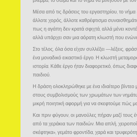
Μέσα από τις δράσεις του εργαστηρίου, το νήμα 
άλλοτε χορός, άλλοτε καθρέφτισμα συναισθημάτ
πως η αγάπη δεν κρατά σφιχτά, αλλά μένει κοντά·
αλλά υπάρχει σαν μια αόρατη κλωστή που ενώνε
Στο τέλος, όλα όσα είχαν συλλέξει —λέξεις, φράσ
ένα μοναδικό εικαστικό έργο. Η κλωστή μεταμορ
ιστορία. Κάθε έργο ήταν διαφορετικό, όπως διαφ
παιδιού.
Η δράση ολοκληρώθηκε με ένα ιδιαίτερο βίντεο 
στους συμβολισμούς των χρωμάτων των νημάτων
μικρή ποιητική αφορμή για να σκεφτούμε πώς μο
Και πριν φύγουν, οι μανούλες πήραν μαζί τους 
από τα χεράκια των παιδιών. Μια απλή, χειροποί
σκέφτηκα», γεμάτο φροντίδα, χαρά και τρυφερότη