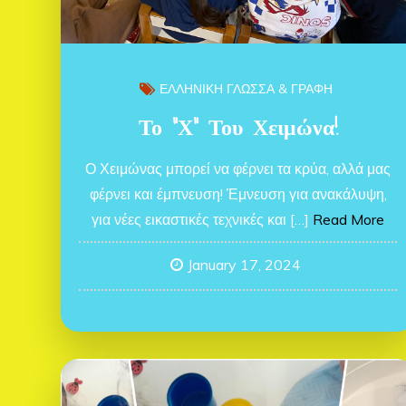
ΕΛΛΗΝΙΚΗ ΓΛΩΣΣΑ & ΓΡΑΦΗ
Το “Χ” Του Χειμώνα!
Ο Χειμώνας μπορεί να φέρνει τα κρύα, αλλά μας
φέρνει και έμπνευση! Έμνευση για ανακάλυψη,
για νέες εικαστικές τεχνικές και […]
Read More
January 17, 2024