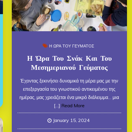
Η ΩΡΑ ΤΟΥ ΓΕΥΜΑΤΟΣ
Η Ώρα Του Σνάκ Και Του
Μεσημεριανού Γεύματος
Έχοντας ξεκινήσει δυναμικά τη μέρα μας με την
επεξεργασία του γνωστικού αντικειμένου της
ημέρας, μας χρειάζεται ένα μικρό διάλειμμα… μια
[…]
Read More
January 15, 2024