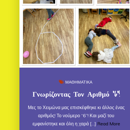
ΜΑΘΗΜΑΤΙΚΑ
Γνωρίζοντας Τον Αριθμό “6”!
Μες το Χειμώνα μας επισκέφθηκε κι άλλος ένας
αριθμός! Το νούμερο “6”! Και μαζί του
εμφανίστηκε και όλη η χαρά […]
Read More