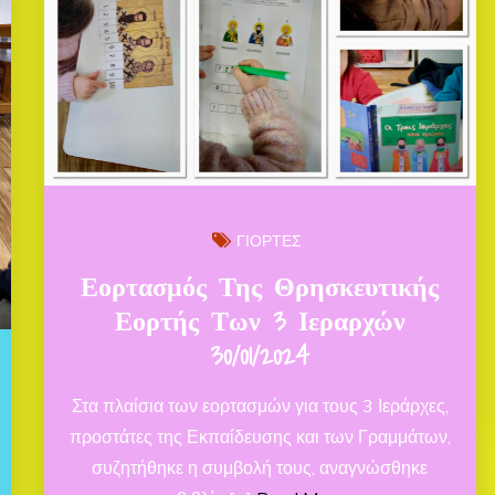
ΓΙΟΡΤΕΣ
Εορτασμός Της Θρησκευτικής
Εορτής Των 3 Ιεραρχών
30/01/2024
Στα πλαίσια των εορτασμών για τους 3 Ιεράρχες,
προστάτες της Εκπαίδευσης και των Γραμμάτων,
συζητήθηκε η συμβολή τους, αναγνώσθηκε