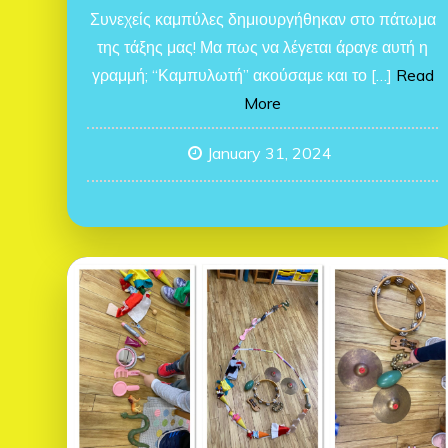
Συνεχείς καμπύλες δημιουργήθηκαν στο πάτωμα
της τάξης μας! Μα πως να λέγεται άραγε αυτή η
γραμμή; “Καμπυλωτή” ακούσαμε και το […]
Read
More
January 31, 2024