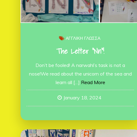
ΑΓΓΛΙΚΗ ΓΛΩΣΣΑ
The Letter “Nn”!
Don’t be fooled! A narwahl’s task is not a
nose!We read about the unicorn of the sea and
learn all […]
Read More
January 18, 2024