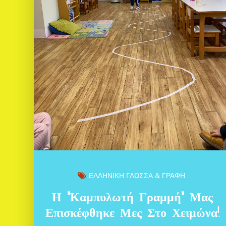
ΕΛΛΗΝΙΚΗ ΓΛΩΣΣΑ & ΓΡΑΦΗ
Η “Καμπυλωτή Γραμμή” Μας
Επισκέφθηκε Μες Στο Χειμώνα!