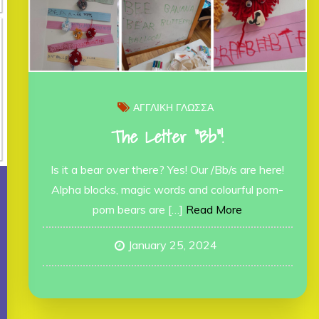
ΑΓΓΛΙΚΗ ΓΛΩΣΣΑ
The Letter “Bb”!
Is it a bear over there? Yes! Our /Bb/s are here!
Alpha blocks, magic words and colourful pom-
pom bears are […]
Read More
January 25, 2024