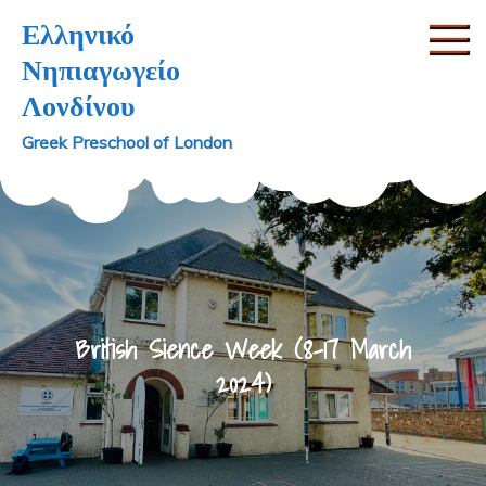
Skip
Ελληνικό
to
Νηπιαγωγείο
content
Λονδίνου
Greek Preschool of London
British Sience Week (8-17 March
2024)