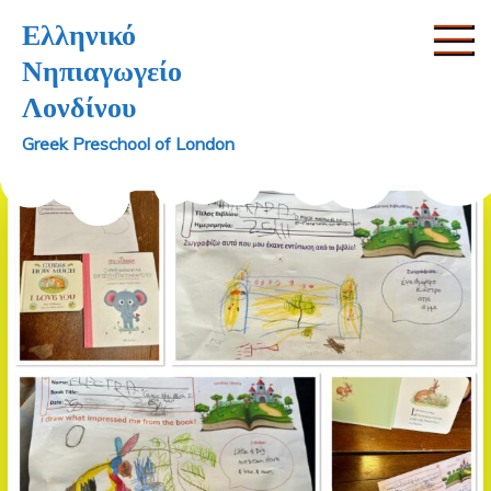
Skip
Ελληνικό
to
Νηπιαγωγείο
content
Λονδίνου
Greek Preschool of London