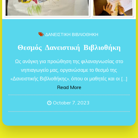
ΔΑΝΕΙΣΤΙΚΗ ΒΙΒΛΙΟΘΗΚΗ
Θεσμός Δανειστική Βιβλιοθήκη
Ως ανάγκη για προώθηση της φιλαναγνωσίας στο
νηπιαγωγείο μας, οργανώσαμε το θεσμό της
«Δανειστικής Βιβλιοθήκης», όπου οι μαθητές και οι […]
Read More
October 7, 2023