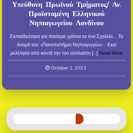
Υπεύθυνη Πρωϊνού Τμήματος/ Αν.
Προϊσταμένη Ελληνικού
Νηπιαγωγείου Λονδίνου
Εκπαιδεύτηκα για τέσσερα χρόνια σε ένα Σχολείο…. Το
όνομά του: «Πανεπιστήμιο Νηπιαγωγών» . Εκεί
μελέτησα από κοντά την πιο εύπλαστη […]
Read More
October 1, 2023