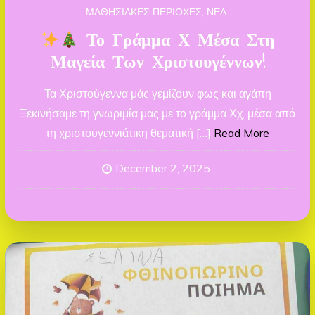
ΜΑΘΗΣΙΑΚΕΣ ΠΕΡΙΟΧΕΣ
ΝΕΑ
Το Γράμμα Χ Μέσα Στη
Μαγεία Των Χριστουγέννων!
Τα Χριστούγεννα μάς γεμίζουν φως και αγάπη
Ξεκινήσαμε τη γνωριμία μας με το γράμμα Χχ, μέσα από
τη χριστουγεννιάτικη θεματική […]
Read More
December 2, 2025