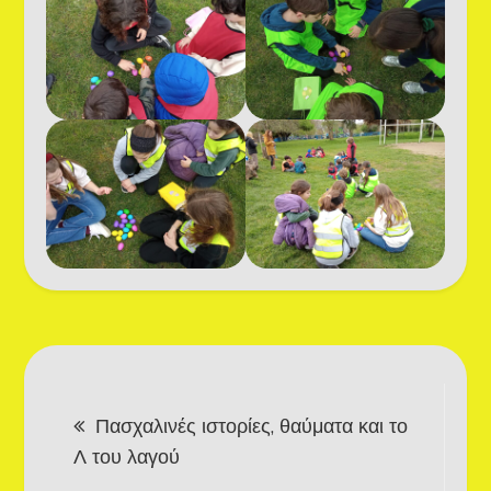
Post
Πασχαλινές ιστορίες, θαύματα και το
navigation
Λ του λαγού