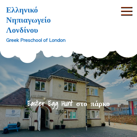
Skip
Ελληνικό
to
Νηπιαγωγείο
content
Λονδίνου
Greek Preschool of London
Easter Egg Hunt στο πάρκο